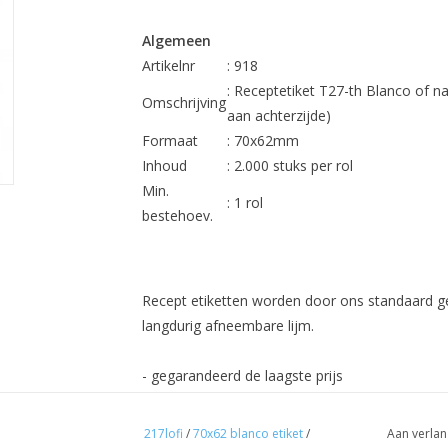
Algemeen
Artikelnr
: 918
: Receptetiket T27-th Blanco of
Omschrijving
aan achterzijde)
Formaat
: 70x62mm
Inhoud
: 2.000 stuks per rol
Min.
: 1 rol
bestehoev.
Recept etiketten worden door ons standaard 
langdurig afneembare lijm.
- gegarandeerd de laagste prijs
- GRATIS clichékosten
217lofi
/
70x62 blanco etiket
/
Aan verlan
- 100% kwaliteitsgarantie