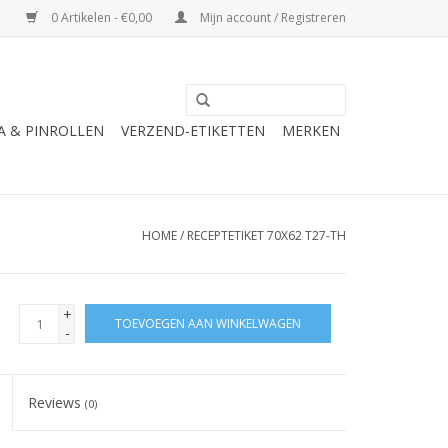
0 Artikelen - €0,00
Mijn account / Registreren
A & PINROLLEN
VERZEND-ETIKETTEN
MERKEN
HOME
/
RECEPTETIKET 70X62 T27-TH
+
TOEVOEGEN AAN WINKELWAGEN
-
Reviews
(0)