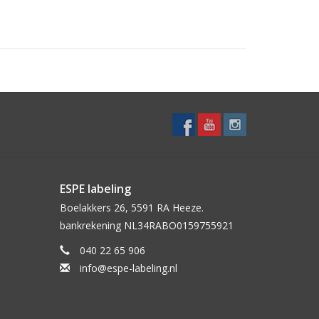
 naamlogo
azijn
n van de door u gebruikte etiketten. Deze kunt u
2, 5590 VR HEEZE
lijvende
offerte / drukproef.
ESPE labeling
beling.nl
/ tel: (+31)-(0)40-2265906
Boelakkers 26, 5591 RA Heeze.
bankrekening NL34RABO0159755921
040 22 65 906
info@espe-labeling.nl