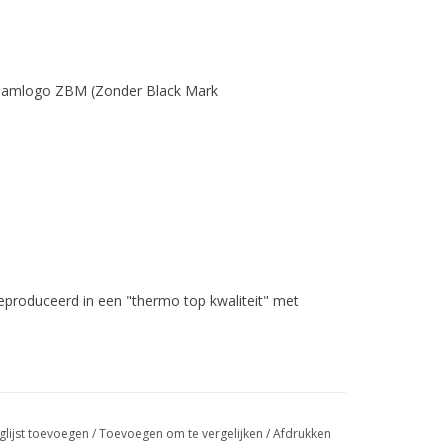
 naamlogo ZBM (Zonder Black Mark
geproduceerd
in een "thermo top kwaliteit" met
glijst toevoegen
/
Toevoegen om te vergelijken
/
Afdrukken