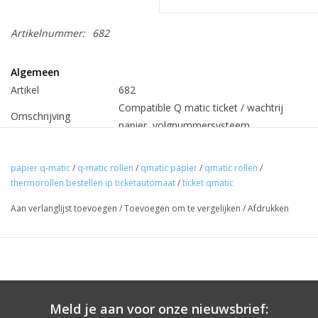
Artikelnummer:
682
Algemeen
Artikel
682
Compatible Q matic ticket / wachtrij
Omschrijving
papier, volgnummersysteem
Materiaal
Thermisch (3 detectie uitsparingen)
Breedte ticket
62mm breed
papier q-matic
/
q-matic rollen
/
qmatic papier
/
qmatic rollen
/
Lengte ticket
60mm (kern 40mm / diameter 141mm)
thermorollen bestellen ip ticketautomaat
/
ticket qmatic
Aantal per rol
4.200
Aan verlanglijst toevoegen
/
Toevoegen om te vergelijken
/
Afdrukken
Min.bestelhoeveelheid
1 rol
Prijs
€ 12,98 per rol
(Prijs Q-matic € 28,-- per rol,
uw voordeel 54%)
Meld je aan voor onze nieuwsbrief: