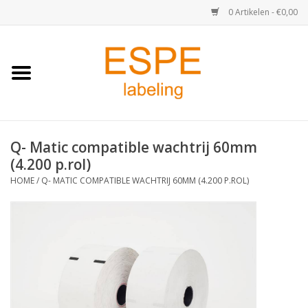
0 Artikelen - €0,00
Home
Medisch / Apotheek
Q- Matic compatible wachtrij 60mm
Retail
(4.200 p.rol)
HOME
/
Q- MATIC COMPATIBLE WACHTRIJ 60MM (4.200 P.ROL)
Horeca & Food
Industrie
Kassa & Pinrollen
Verzend-etiketten