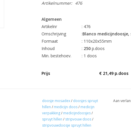
Artikelnummer:
476
Algemeen
Artikelnr
: 476
Omschrijving
:
Blanco medicijndoosje,
Formaat
: 110x20x55mm
Inhoud
:
250
p.doos
Min. bestehoev.
: 1 doos
Prijs
€ 21,49 p
Elders prijs €44,50
(besparing 52-%)
doosje mosadex
/
doosjes spruyt
Aan verlan
hillen
/
medicijn doos
/
medicijn
- FSC gecertificeerd basismateriaal
verpakking
/
medicijndoosjes
/
spruyt hillen
/
stripvouw doos
/
- 100% recyclebaar
stripvouwdoosje spruyt hillen
-
Standaard uit voorraad leverbaar