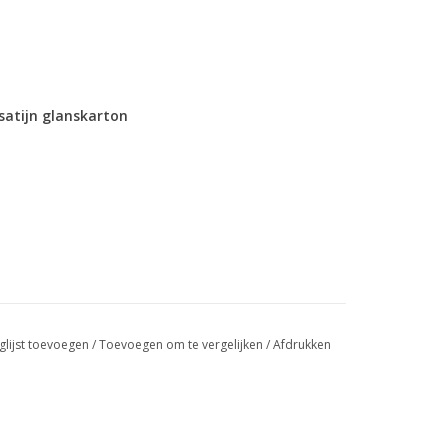
 satijn glanskarton
.doos
glijst toevoegen
/
Toevoegen om te vergelijken
/
Afdrukken