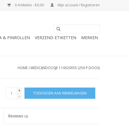
0 Artikelen - €0,00
Mijn account / Registreren
A & PINROLLEN
VERZEND-ETIKETTEN
MERKEN
HOME
/
MEDICIJNDOOSJE 110X20X55 (250 P.DOOS)
+
TOEVOEGEN AAN WINKELWAGEN
-
Reviews
(0)