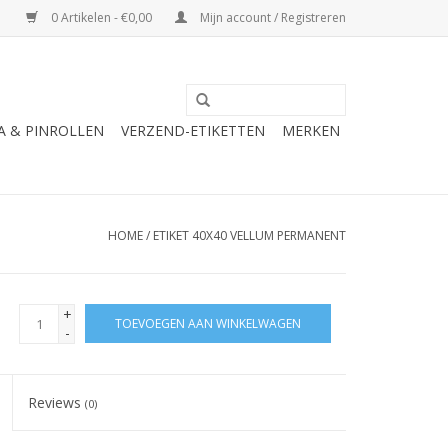
0 Artikelen - €0,00
Mijn account / Registreren
A & PINROLLEN
VERZEND-ETIKETTEN
MERKEN
HOME
/
ETIKET 40X40 VELLUM PERMANENT
+
TOEVOEGEN AAN WINKELWAGEN
-
Reviews
(0)