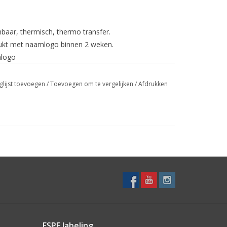
baar, thermisch, thermo transfer.
drukt met naamlogo binnen 2 weken.
mlogo
tel: (+31)-(0)40-2265906
glijst toevoegen
/
Toevoegen om te vergelijken
/
Afdrukken
ijvende offerte? Stuur dan 3 voorbeelden van de door
erzenden naar antwoordnummer: 21002, 5590 VR
ende offerte / drukproef.
ESPE labeling