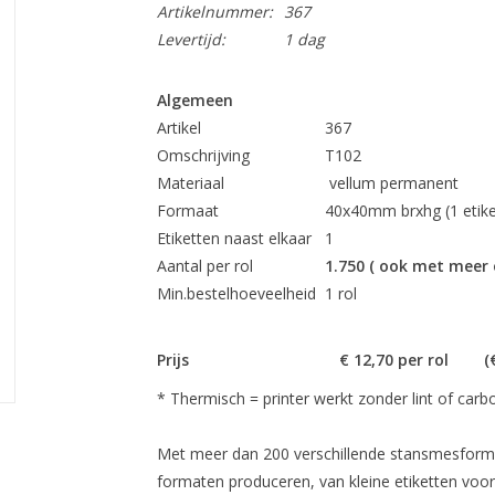
Artikelnummer:
367
Levertijd:
1 dag
Algemeen
Artikel
367
Omschrijving
T102
Materiaal
vellum permanent
Formaat
40x40mm brx
Etiketten naast elkaar
1
Aantal per rol
1.750 ( ook met meer 
Min.bestelhoeveelheid
1 rol
Prijs
€ 12,70 per ro
* Thermisch = printer werkt zonder lint of carb
Met meer dan 200 verschillende stansmesforma
formaten produceren, van kleine etiketten voor