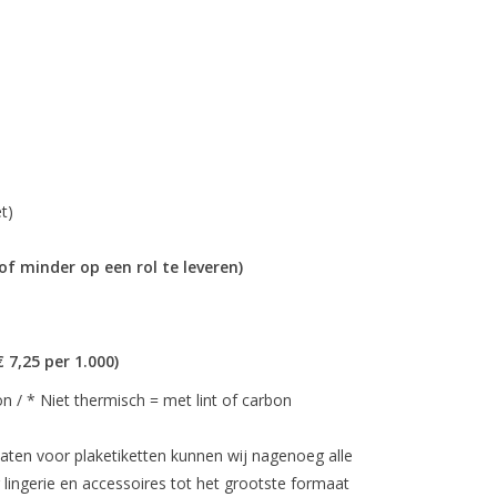
hg (1 etiket)
of minder op een rol te leveren)
l (€ 7,25 per 1.000)
on / * Niet thermisch = met lint of carbon
ten voor plaketiketten kunnen wij nagenoeg alle
 lingerie en accessoires tot het grootste formaat