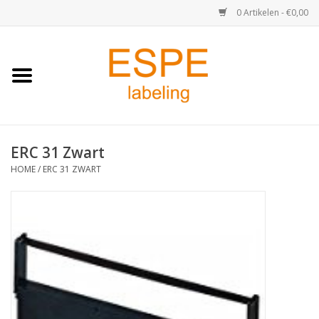
0 Artikelen - €0,00
Home
Medisch / Apotheek
ERC 31 Zwart
Retail
HOME
/
ERC 31 ZWART
Horeca & Food
Industrie
Kassa & Pinrollen
Verzend-etiketten