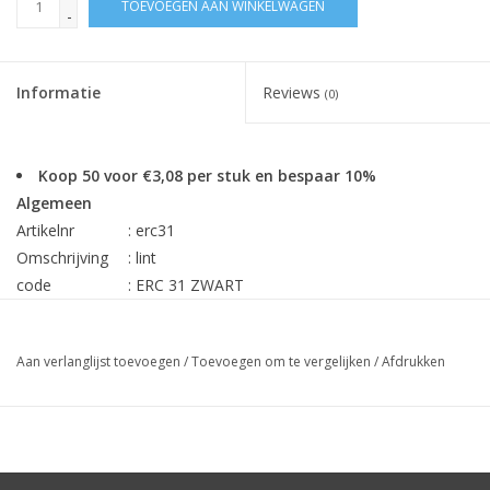
TOEVOEGEN AAN WINKELWAGEN
-
Informatie
Reviews
(0)
Koop 50 voor €3,08 per stuk en bespaar 10%
Algemeen
Artikelnr
: erc31
Omschrijving
: lint
code
: ERC 31 ZWART
Inhoud
:
1 stuk
Min. bestehoev.
:
1 stuk
Aan verlanglijst toevoegen
/
Toevoegen om te vergelijken
/
Afdrukken
Prijs
€3,43
o.a.
geschikt voor: