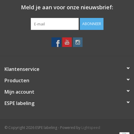
Epson C43S015369, ERC-31 (B)
Meld je aan voor onze nieuwsbrief:
Epson ERC-31, Epson TM-930, Epson TM-950, Epson TM-U925, TM-
U590 Slip Printer
ABONNEER
Epson TMH-5000, TMH-5000 Slip
Klantenservice
Producten
Mijn account
ESPE labeling
© Copyright 2026 ESPE labeling - Powered by
Lightspeed