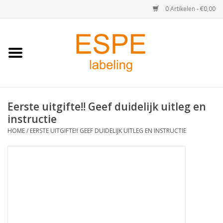
0 Artikelen - €0,00
Home
Medisch / Apotheek
Eerste uitgifte!! Geef duidelijk uitleg en
Retail
instructie
HOME
/
EERSTE UITGIFTE!! GEEF DUIDELIJK UITLEG EN INSTRUCTIE
Horeca & Food
Industrie
Kassa & Pinrollen
Verzend-etiketten