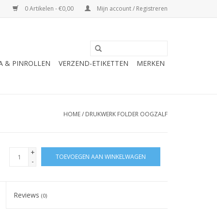
0 Artikelen - €0,00
Mijn account / Registreren
A & PINROLLEN
VERZEND-ETIKETTEN
MERKEN
HOME
/
DRUKWERK FOLDER OOGZALF
+
TOEVOEGEN AAN WINKELWAGEN
-
Reviews
(0)