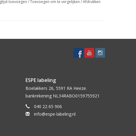
glijst toevoegen
/
Toevoegen om te vergelijken
/
Afdrukken
ESPE labeling
Boelakkers 26, 5591 RA Heeze.
bankrekening NL34RABO0159755921
040 22 65 906
info@espe-labeling.nl