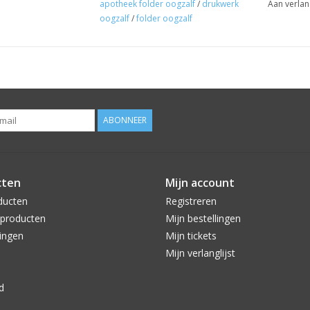
apotheek folder oogzalf
/
drukwerk
Aan verlan
oogzalf
/
folder oogzalf
ABONNEER
cten
Mijn account
ducten
Registreren
producten
Mijn bestellingen
ingen
Mijn tickets
Mijn verlanglijst
d