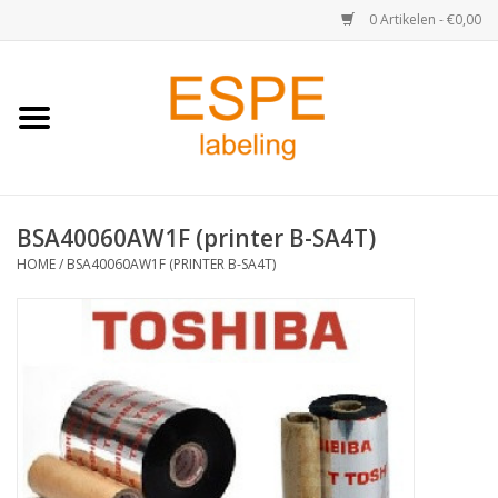
0 Artikelen - €0,00
Home
Medisch / Apotheek
BSA40060AW1F (printer B-SA4T)
Retail
HOME
/
BSA40060AW1F (PRINTER B-SA4T)
Horeca & Food
Industrie
Kassa & Pinrollen
Verzend-etiketten