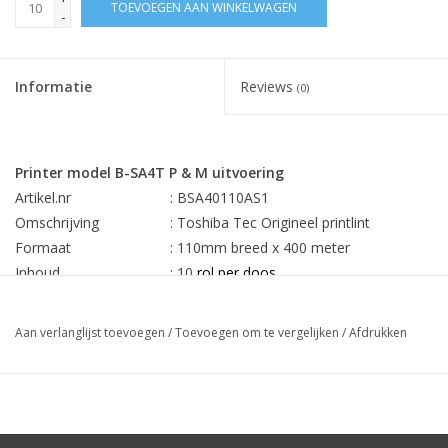
TOEVOEGEN AAN WINKELWAGEN
-
Informatie
Reviews
(0)
Printer model B-SA4T P & M uitvoering
Artikel.nr
: BSA40110AS1
Omschrijving
: Toshiba Tec Origineel printlint
Formaat
: 110mm breed x 400 meter
Inhoud
: 10
rol per doos
Min. afname
: 10
stuks
Aan verlanglijst toevoegen
/
Toevoegen om te vergelijken
/
Afdrukken
Prijs
€ 31,68 per lint
Rechtstreekse levering Toshiba Tec Europa uw besparing 25-
60%