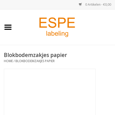
0 Artikelen - €0,00
Home
Medisch / Apotheek
Blokbodemzakjes papier
Retail
HOME
/
BLOKBODEMZAKJES PAPIER
Horeca & Food
Industrie
Kassa & Pinrollen
Verzend-etiketten