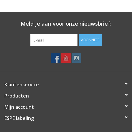
per 1.000)
(elders €38,50 per rol
uw voordeel 59%
)
Meld je aan voor onze nieuwsbrief:
Etiketten zitten standaard met smalle gedeelte aan rechterzijde
ABONNEER
Wilt u extra informatie,
info@espe-labeling.nl
/ tel: (+31)-(0)40-
2265906
Klantenservice
Producten
Mijn account
ESPE labeling