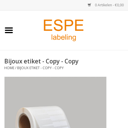
0 Artikelen - €0,00
Home
Medisch / Apotheek
Bijoux etiket - Copy - Copy
Retail
HOME
/
BIJOUX ETIKET - COPY - COPY
Horeca & Food
Industrie
Kassa & Pinrollen
Verzend-etiketten