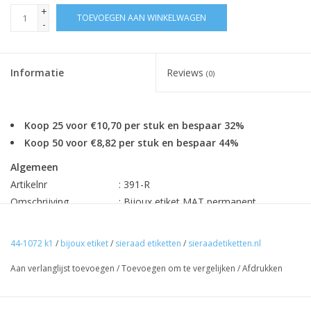
+
TOEVOEGEN AAN WINKELWAGEN
-
Informatie
Reviews
(0)
Koop 25 voor €10,70 per stuk en bespaar 32%
Koop 50 voor €8,82 per stuk en bespaar 44%
Algemeen
Artikelnr
: 391-R
Omschrijving
: Bijoux etiket MAT permanent
Formaat
: 69x10mm
Aantal per rol
: 1.250 p.rol (op verzoek aan te passen)
44-1072 k1
/
bijoux etiket
/
sieraad etiketten
/
sieraadetiketten.nl
Min. bestehoev.
: 1 rol
Aan verlanglijst toevoegen
/
Toevoegen om te vergelijken
/
Afdrukken
Prijs
€ 15,80 per rol 1.250 stuks (€ 12,64