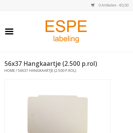
0 Artikelen - €0,00
Home
Medisch / Apotheek
56x37 Hangkaartje (2.500 p.rol)
Retail
HOME
/
56X37 HANGKAARTJE (2.500 P.ROL)
Horeca & Food
Industrie
Kassa & Pinrollen
Verzend-etiketten