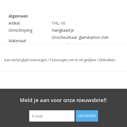
Algemeen
Artikel
THL-10
Omschrijving
Hangkaartje
Onscheurbaar glanskarton met
Materiaal
ponsgaatje
56x37mm brxhg (1
Formaat
etiket)
Aan verlanglijst toevoegen
/
Toevoegen om te vergelijken
/
Afdrukken
Kern
76mm kern
Aantal etiketten per rol
2.500
1 rol á 2.500 etiketten (ook
Min.bestelhoeveelheid
verkrijgbaar met 1.500 op een rol)
Meld je aan voor onze nieuwsbrief:
Prijs
€ 29,20 per rol
(prijs per 1.000
€11,68)
ABONNEER