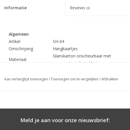
Informatie
Reviews
(0)
Merken
Algemeen
Artikel
SH-04
Omschrijving
Hangkaartjes
Glanskarton onscheurbaar met
Materiaal
ponsgaatje in het etiket
53x76mm brxhg (1
Formaat
etiket)
Aan verlanglijst toevoegen
/
Toevoegen om te vergelijken
/
Afdrukken
Etiketten naast elkaar
1
Aantal etiketten per
1.000
(evt. ook met 2.000 op een
doosje
rol)
Min.bestelhoeveelheid
1 doos á 1.000 etiketten
Meld je aan voor onze nieuwsbrief:
Prijs
€ 18,40 per 1.000