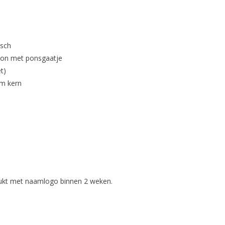
isch
ton met ponsgaatje
hg (1 etiket)
m kern
er rol
drukt met naamlogo binnen 2 weken.