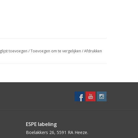
glijst toevoegen
/
Toevoegen om te vergelijken
/
Afdrukken
ESPE labeling
Boelakkers 26, 5591 RA Heeze.