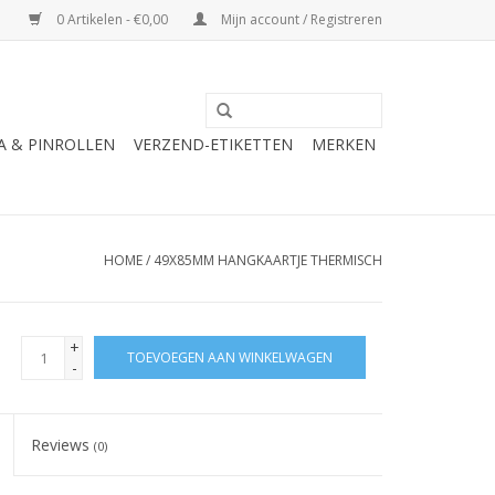
0 Artikelen - €0,00
Mijn account / Registreren
A & PINROLLEN
VERZEND-ETIKETTEN
MERKEN
HOME
/
49X85MM HANGKAARTJE THERMISCH
+
TOEVOEGEN AAN WINKELWAGEN
-
Reviews
(0)