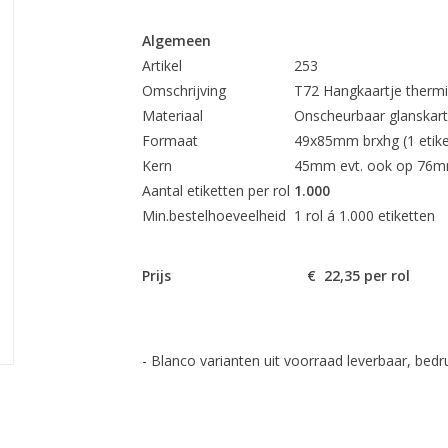
Algemeen
Artikel
253
Omschrijving
T72 Hangkaartje therm
Materiaal
Onscheurbaar glanskar
Formaat
49x85mm brx
Kern
45mm evt. ook op 76m
Aantal etiketten per rol
1.000
Min.bestelhoeveelheid
1 rol á 1.000 etiketten
Prijs
€ 22,35 p
- Blanco varianten uit voorraad leverbaar, be