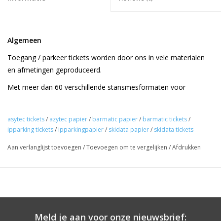
Algemeen
Toegang / parkeer tickets worden door ons in vele materialen
en afmetingen geproduceerd.
Met meer dan 60 verschillende stansmesformaten voor
parkeerkaartjes kunnen wij nagenoeg alle formaten produceren,
van kleine dunne papieren tickets voor gemeentelijke
asytec tickets
/
azytec papier
/
barmatic papier
/
barmatic tickets
/
parkeerplaatsen tot dikkere kartonnen kaartjes voor parkeer
ipparking tickets
/
ipparkingpapier
/
skidata papier
/
skidata tickets
garages.
Aan verlanglijst toevoegen
/
Toevoegen om te vergelijken
/
Afdrukken
- Ruime keuze in materiaal, scheurbaar, onscheurbaar,
thermisch, thermo transfer.
- De meeste blanco varianten uit voorraad leverbaar, bedrukt
met naamlogo binnen 2 weken.
Meld je aan voor onze nieuwsbrief: