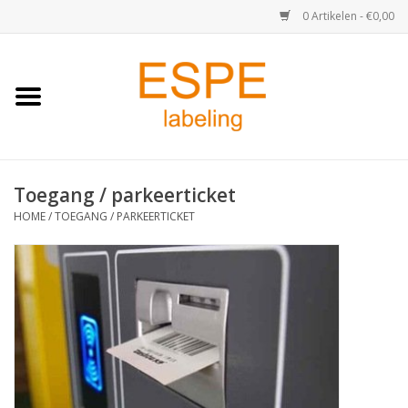
0 Artikelen - €0,00
Home
Medisch / Apotheek
Toegang / parkeerticket
Retail
HOME
/
TOEGANG / PARKEERTICKET
Horeca & Food
Industrie
Kassa & Pinrollen
Verzend-etiketten