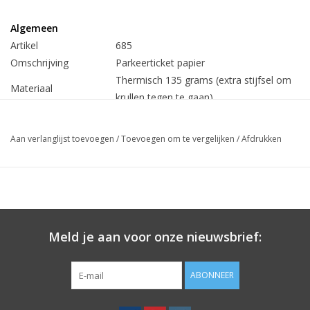
Algemeen
Artikel
685
Omschrijving
Parkeerticket papier
Thermisch 135 grams (extra stijfsel om
Materiaal
krullen tegen te gaan)
Breedte ticket
60mm breed
Lengte ticket
Aan verlanglijst toevoegen
/
Toevoegen om te vergelijken
/
Afdrukken
Aantal per rol
400 meter
Min.bestelhoeveelheid
Prijs
v.a. € 7,46 per rol
(Prijs elders € 26,-- per rol, uw voordeel 71%)
Meld je aan voor onze nieuwsbrief:
Papier o.a. geschikt voor parkeertickets / parkeergarages.
ABONNEER
Meeste blanco varianten parkeertickets uit voorraad leverbaar,
bedrukt met naamlogo binnen 2 weken.