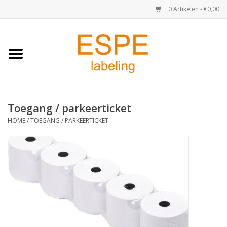
0 Artikelen - €0,00
Home
Medisch / Apotheek
Toegang / parkeerticket
Retail
HOME
/
TOEGANG / PARKEERTICKET
Horeca & Food
Industrie
Kassa & Pinrollen
Verzend-etiketten