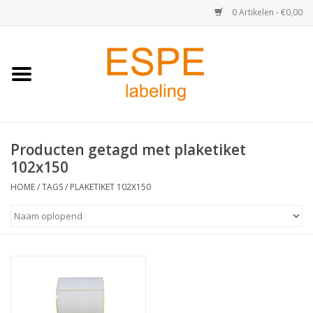
0 Artikelen - €0,00
Home
Medisch / Apotheek
Producten getagd met plaketiket
Retail
102x150
Horeca & Food
HOME
/
TAGS
/
PLAKETIKET 102X150
Industrie
Kassa & Pinrollen
Verzend-etiketten