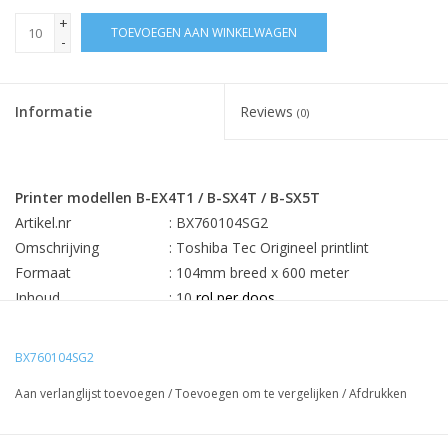
+
TOEVOEGEN AAN WINKELWAGEN
-
Informatie
Reviews
(0)
Printer modellen B-EX4T1 / B-SX4T / B-SX5T
Artikel.nr
: BX760104SG2
Omschrijving
: Toshiba Tec Origineel printlint
Formaat
: 104mm breed x 600 meter
Inhoud
: 10
rol per doos
Min. afname
: 10
stuks
BX760104SG2
Prijs
€ 20,97 per lint
Aan verlanglijst toevoegen
/
Toevoegen om te vergelijken
/
Afdrukken
Rechtstreekse levering Toshiba Tec Europa uw besparing 25-
60%