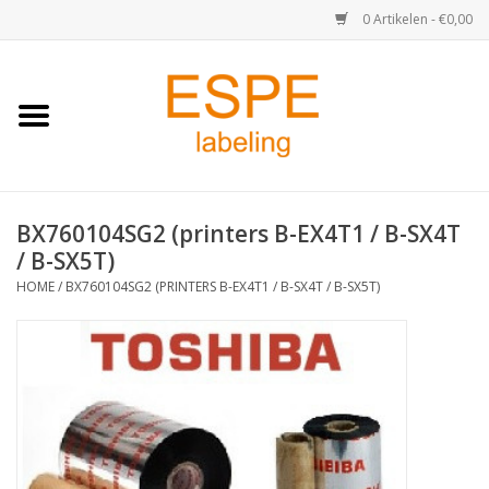
0 Artikelen - €0,00
Home
Medisch / Apotheek
BX760104SG2 (printers B-EX4T1 / B-SX4T
Retail
/ B-SX5T)
HOME
/
BX760104SG2 (PRINTERS B-EX4T1 / B-SX4T / B-SX5T)
Horeca & Food
Industrie
Kassa & Pinrollen
Verzend-etiketten