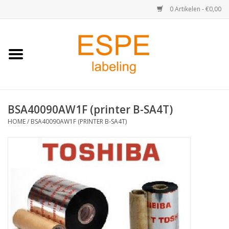
0 Artikelen - €0,00
Home
Medisch / Apotheek
BSA40090AW1F (printer B-SA4T)
Retail
HOME
/
BSA40090AW1F (PRINTER B-SA4T)
Horeca & Food
Industrie
Kassa & Pinrollen
Verzend-etiketten