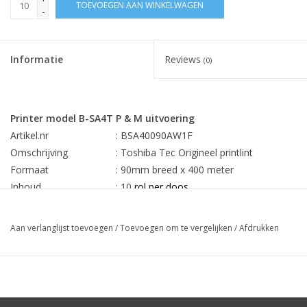
TOEVOEGEN AAN WINKELWAGEN
-
Informatie
Reviews
(0)
Printer model B-SA4T P & M uitvoering
Artikel.nr
: BSA40090AW1F
Omschrijving
: Toshiba Tec Origineel printlint
Formaat
: 90mm breed x 400 meter
Inhoud
: 10
rol per doos
Min. afname
: 10
stuks
Aan verlanglijst toevoegen
/
Toevoegen om te vergelijken
/
Afdrukken
Prijs
€ 4,77 per lint
Rechtstreekse levering Toshiba Tec Europa uw besparing 25-
60%