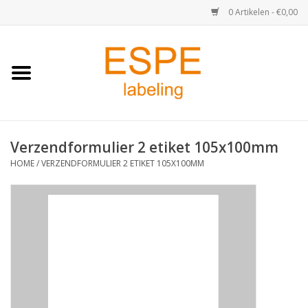
0 Artikelen - €0,00
Home
Medisch / Apotheek
Verzendformulier 2 etiket 105x100mm
Retail
HOME
/
VERZENDFORMULIER 2 ETIKET 105X100MM
Horeca & Food
Industrie
Kassa & Pinrollen
Verzend-etiketten