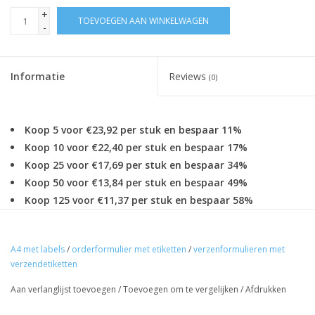
+
TOEVOEGEN AAN WINKELWAGEN
-
Informatie
Reviews
(0)
Koop 5 voor €23,92 per stuk en bespaar 11%
Koop 10 voor €22,40 per stuk en bespaar 17%
Koop 25 voor €17,69 per stuk en bespaar 34%
Koop 50 voor €13,84 per stuk en bespaar 49%
Koop 125 voor €11,37 per stuk en bespaar 58%
Algemeen
Artikelnr
: 508
A4 met labels
/
orderformulier met etiketten
/
verzenformulieren met
: A4 formulier met 2 plaketiketten 105x100
verzendetiketten
Omschrijving
Aan verlanglijst toevoegen
/
Toevoegen om te vergelijken
/
Afdrukken
Formaat
: A4
Inhoud
: 200 per doos